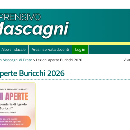
Albo sindacale
Area riservata docenti
Log in
Ulti
o Mascagni di Prato
>
Lezioni aperte Buricchi 2026
aperte Buricchi 2026