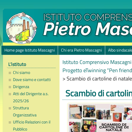
Home page Istituto Mascagni
Chi era Pietro Mascagni
Albo sindacal
Istituto Comprensivo Mascagni 
L’istituto
Progetto eTwinning “Pen friends
Chi siamo
>
Scambio di cartoline di natale
Dove siamo e contatti
Dirigenza
Scambio di cartolin
Atti del Dirigente a.s.
2025/26
Struttura
Organizzativa
Ufficio Relazioni con il
Pubblico