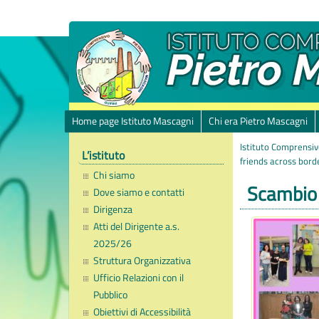
Home page Istituto Mascagni
Chi era Pietro Mascagni
Istituto Comprensiv
L’istituto
friends across bord
Chi siamo
Scambio d
Dove siamo e contatti
Dirigenza
Atti del Dirigente a.s.
2025/26
Struttura Organizzativa
Ufficio Relazioni con il
Pubblico
Obiettivi di Accessibilità