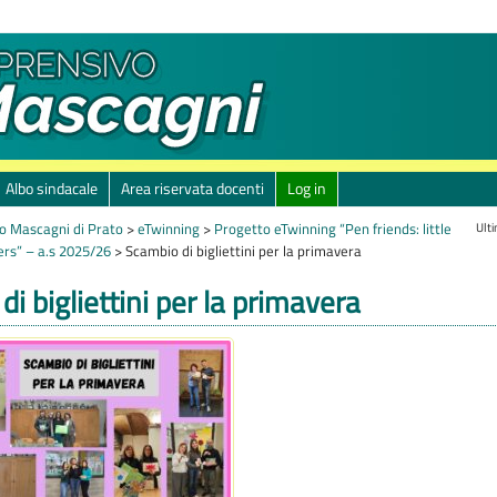
Albo sindacale
Area riservata docenti
Log in
Ult
o Mascagni di Prato
>
eTwinning
>
Progetto eTwinning “Pen friends: little
ers” – a.s 2025/26
>
Scambio di bigliettini per la primavera
i bigliettini per la primavera