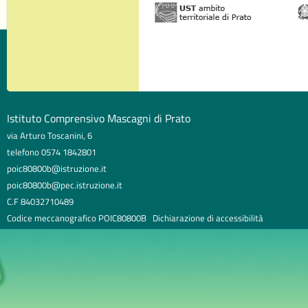
Istituto Comprensivo Mascagni di Prato
via Arturo Toscanini, 6
telefono 0574 1842801
poic80800b@istruzione.it
poic80800b@pec.istruzione.it
C.F 84032710489
Codice meccanografico POIC80800B
Dichiarazione di accessibilità