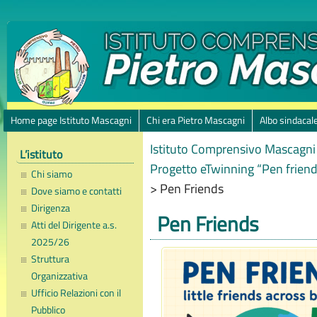
Home page Istituto Mascagni
Chi era Pietro Mascagni
Albo sindacal
Istituto Comprensivo Mascagni 
L’istituto
Progetto eTwinning “Pen friends
Chi siamo
>
Pen Friends
Dove siamo e contatti
Dirigenza
Pen Friends
Atti del Dirigente a.s.
2025/26
Struttura
Organizzativa
Ufficio Relazioni con il
Pubblico