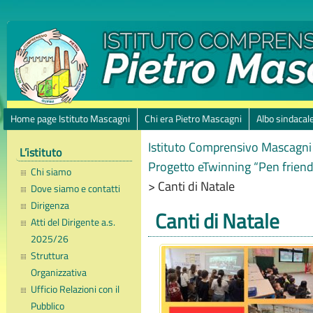
Home page Istituto Mascagni
Chi era Pietro Mascagni
Albo sindacal
Istituto Comprensivo Mascagni 
L’istituto
Progetto eTwinning “Pen friends
Chi siamo
>
Canti di Natale
Dove siamo e contatti
Dirigenza
Canti di Natale
Atti del Dirigente a.s.
2025/26
Struttura
Organizzativa
Ufficio Relazioni con il
Pubblico