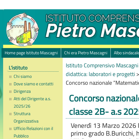
Home page Istituto Mascagni
Chi era Pietro Mascagni
Albo sindacal
Istituto Comprensivo Mascagni 
L’istituto
didattica: laboratori e progetti
Chi siamo
Concorso nazionale “Matematica
Dove siamo e contatti
Dirigenza
Concorso nazionale
Atti del Dirigente a.s.
2025/26
classe 2B- a.s 20
Struttura
Organizzativa
Venerdì 13 Marzo 2026 la
Ufficio Relazioni con il
primo grado B.Buricchi, h
Pubblico