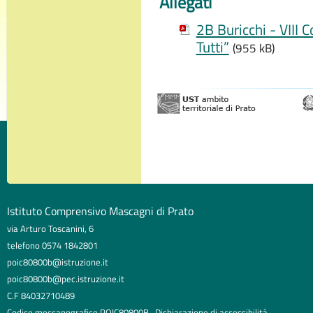
Allegati
2B Buricchi - VIII
Tutti”
(955 kB)
Istituto Comprensivo Mascagni di Prato
via Arturo Toscanini, 6
telefono 0574 1842801
poic80800b@istruzione.it
poic80800b@pec.istruzione.it
C.F 84032710489
Codice meccanografico POIC80800B
Dichiarazione di accessibilità