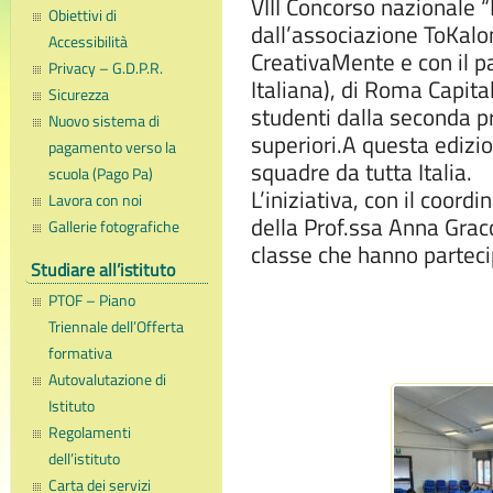
VIII Concorso nazionale 
Obiettivi di
dall’associazione ToKalon
Accessibilità
CreativaMente e con il p
Privacy – G.D.P.R.
Italiana), di Roma Capita
Sicurezza
studenti dalla seconda pr
Nuovo sistema di
superiori.A questa edizi
pagamento verso la
squadre da tutta Italia.
scuola (Pago Pa)
L’iniziativa, con il coor
Lavora con noi
della Prof.ssa Anna Gracch
Gallerie fotografiche
classe che hanno partec
Studiare all’istituto
PTOF – Piano
Triennale dell’Offerta
formativa
Autovalutazione di
Istituto
Regolamenti
dell’istituto
Carta dei servizi