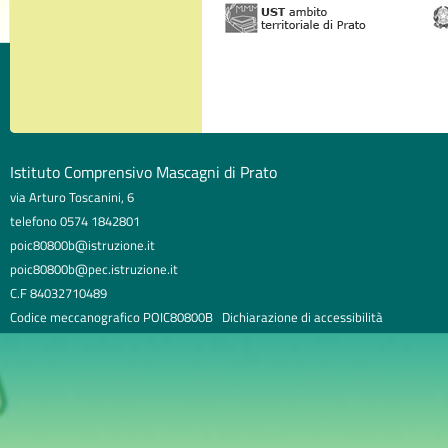
Istituto Comprensivo Mascagni di Prato
via Arturo Toscanini, 6
telefono 0574 1842801
poic80800b@istruzione.it
poic80800b@pec.istruzione.it
C.F 84032710489
Codice meccanografico POIC80800B
Dichiarazione di accessibilità