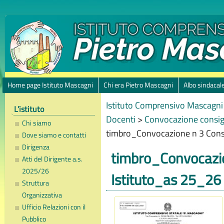
Home page Istituto Mascagni
Chi era Pietro Mascagni
Albo sindacal
Istituto Comprensivo Mascagni 
L’istituto
Docenti
>
Convocazione consigl
Chi siamo
timbro_Convocazione n 3 Consi
Dove siamo e contatti
Dirigenza
timbro_Convocazio
Atti del Dirigente a.s.
2025/26
Istituto_as 25_26
Struttura
Organizzativa
Ufficio Relazioni con il
Pubblico