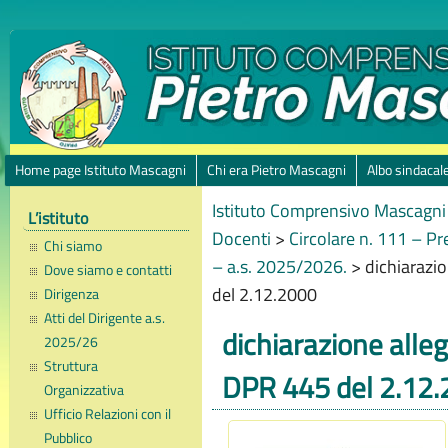
Home page Istituto Mascagni
Chi era Pietro Mascagni
Albo sindacal
Istituto Comprensivo Mascagni 
L’istituto
Docenti
>
Circolare n. 111 – Pr
Chi siamo
– a.s. 2025/2026.
>
dichiarazio
Dove siamo e contatti
del 2.12.2000
Dirigenza
Atti del Dirigente a.s.
dichiarazione allega
2025/26
Struttura
DPR 445 del 2.12
Organizzativa
Ufficio Relazioni con il
Pubblico