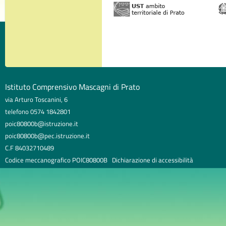
Istituto Comprensivo Mascagni di Prato
via Arturo Toscanini, 6
telefono 0574 1842801
poic80800b@istruzione.it
poic80800b@pec.istruzione.it
C.F 84032710489
Codice meccanografico POIC80800B
Dichiarazione di accessibilità