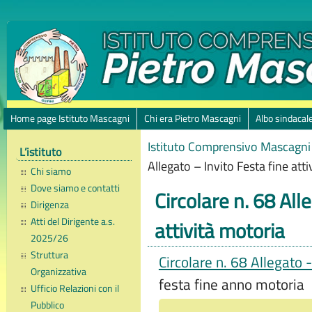
Home page Istituto Mascagni
Chi era Pietro Mascagni
Albo sindacal
Istituto Comprensivo Mascagni 
L’istituto
Allegato – Invito Festa fine att
Chi siamo
Dove siamo e contatti
Circolare n. 68 All
Dirigenza
Atti del Dirigente a.s.
attività motoria
2025/26
Struttura
Circolare n. 68 Allegato -
Organizzativa
festa fine anno motoria
Ufficio Relazioni con il
Pubblico