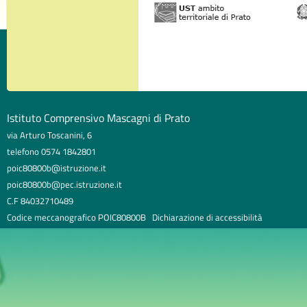
Istituto Comprensivo Mascagni di Prato
via Arturo Toscanini, 6
telefono 0574 1842801
poic80800b@istruzione.it
poic80800b@pec.istruzione.it
C.F 84032710489
Codice meccanografico POIC80800B
Dichiarazione di accessibilità