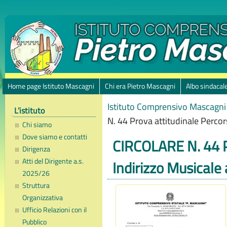
Home page Istituto Mascagni
Chi era Pietro Mascagni
Albo sindacal
Istituto Comprensivo Mascagni 
L’istituto
N. 44 Prova attitudinale Percor
Chi siamo
Dove siamo e contatti
CIRCOLARE N. 44 P
Dirigenza
Atti del Dirigente a.s.
Indirizzo Musicale
2025/26
Struttura
Organizzativa
Ufficio Relazioni con il
Pubblico