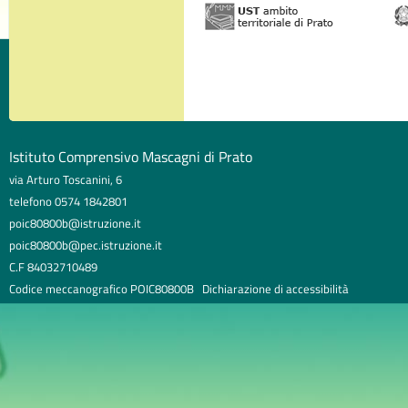
Istituto Comprensivo Mascagni di Prato
via Arturo Toscanini, 6
telefono 0574 1842801
poic80800b@istruzione.it
poic80800b@pec.istruzione.it
C.F 84032710489
Codice meccanografico POIC80800B
Dichiarazione di accessibilità