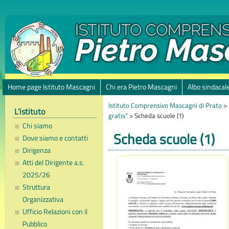
Home page Istituto Mascagni
Chi era Pietro Mascagni
Albo sindacal
Istituto Comprensivo Mascagni di Prato
>
L’istituto
gratis”
>
Scheda scuole (1)
Chi siamo
Scheda scuole (1)
Dove siamo e contatti
Dirigenza
Atti del Dirigente a.s.
2025/26
Struttura
Organizzativa
Ufficio Relazioni con il
Pubblico