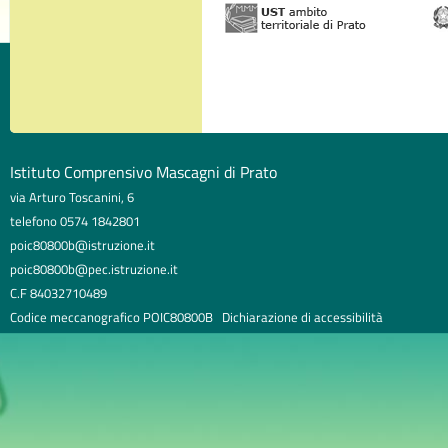
Istituto Comprensivo Mascagni di Prato
via Arturo Toscanini, 6
telefono 0574 1842801
poic80800b@istruzione.it
poic80800b@pec.istruzione.it
C.F 84032710489
Codice meccanografico POIC80800B
Dichiarazione di accessibilità