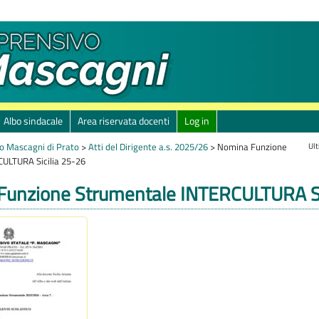
Albo sindacale
Area riservata docenti
Log in
Ult
o Mascagni di Prato
>
Atti del Dirigente a.s. 2025/26
>
Nomina Funzione
ULTURA Sicilia 25-26
unzione Strumentale INTERCULTURA Si