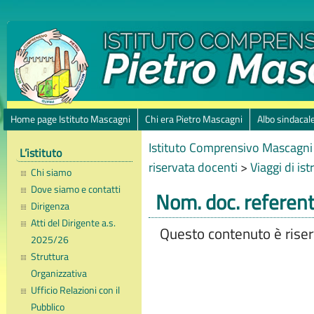
Home page Istituto Mascagni
Chi era Pietro Mascagni
Albo sindacal
Istituto Comprensivo Mascagni 
L’istituto
riservata docenti
>
Viaggi di is
Chi siamo
Dove siamo e contatti
Nom. doc. referent
Dirigenza
Atti del Dirigente a.s.
Questo contenuto è riserv
2025/26
Struttura
Organizzativa
Ufficio Relazioni con il
Pubblico