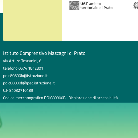
Istituto Comprensivo Mascagni di Prato
via Arturo Toscanini, 6
telefono 0574 1842801
poic80800b@istruzione.it
poic80800b@pec.istruzione.it
C.F 84032710489
Codice meccanografico POIC80800B
Dichiarazione di accessibilità