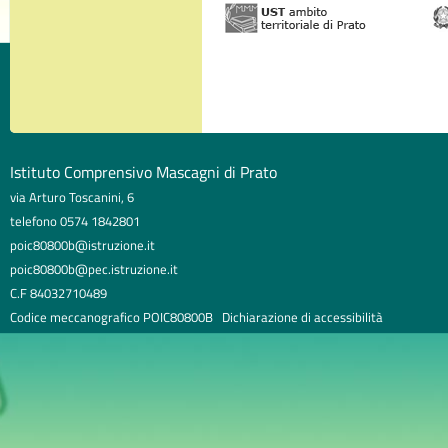
Istituto Comprensivo Mascagni di Prato
via Arturo Toscanini, 6
telefono 0574 1842801
poic80800b@istruzione.it
poic80800b@pec.istruzione.it
C.F 84032710489
Codice meccanografico POIC80800B
Dichiarazione di accessibilità