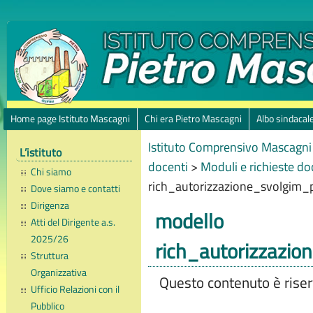
Home page Istituto Mascagni
Chi era Pietro Mascagni
Albo sindacal
Istituto Comprensivo Mascagni 
L’istituto
docenti
>
Moduli e richieste do
Chi siamo
rich_autorizzazione_svolgim_p
Dove siamo e contatti
Dirigenza
modello
Atti del Dirigente a.s.
2025/26
rich_autorizzazio
Struttura
Organizzativa
Questo contenuto è riserv
Ufficio Relazioni con il
Pubblico