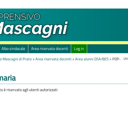
Albo sindacale
Area riservata docenti
Log in
Ult
o Mascagni di Prato
>
Area riservata docenti
>
Area alunni DSA/BES
>
PDP-
maria
 è riservato agli utenti autorizzati