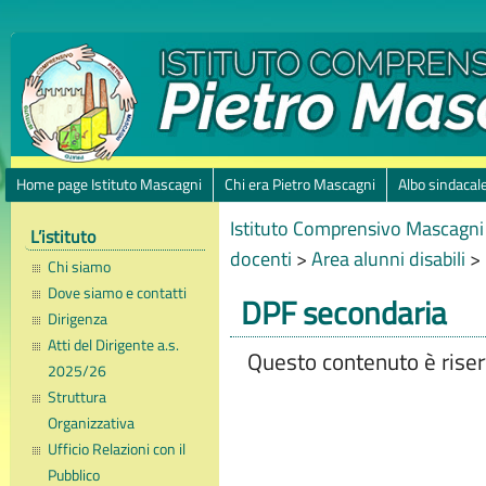
Home page Istituto Mascagni
Chi era Pietro Mascagni
Albo sindacal
Istituto Comprensivo Mascagni 
L’istituto
docenti
>
Area alunni disabili
>
Chi siamo
Dove siamo e contatti
DPF secondaria
Dirigenza
Atti del Dirigente a.s.
Questo contenuto è riserv
2025/26
Struttura
Organizzativa
Ufficio Relazioni con il
Pubblico