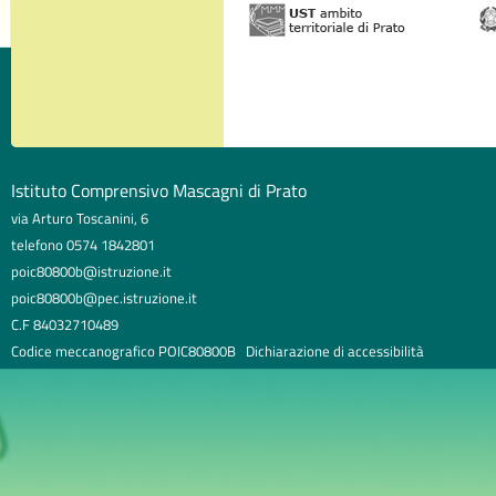
Istituto Comprensivo Mascagni di Prato
via Arturo Toscanini, 6
telefono 0574 1842801
poic80800b@istruzione.it
poic80800b@pec.istruzione.it
C.F 84032710489
Codice meccanografico POIC80800B
Dichiarazione di accessibilità