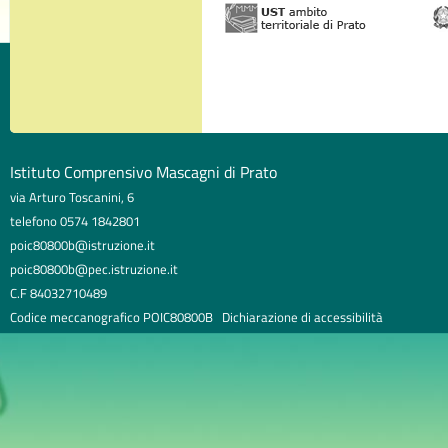
Istituto Comprensivo Mascagni di Prato
via Arturo Toscanini, 6
telefono 0574 1842801
poic80800b@istruzione.it
poic80800b@pec.istruzione.it
C.F 84032710489
Codice meccanografico POIC80800B
Dichiarazione di accessibilità