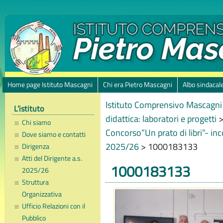
Home page Istituto Mascagni
Chi era Pietro Mascagni
Albo sindacal
Istituto Comprensivo Mascagni 
L’istituto
didattica: laboratori e progetti
Chi siamo
Concorso”Un prato di libri”- inco
Dove siamo e contatti
2025/26
>
1000183133
Dirigenza
Atti del Dirigente a.s.
1000183133
2025/26
Struttura
Organizzativa
Ufficio Relazioni con il
Pubblico