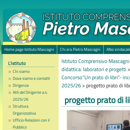
Home page Istituto Mascagni
Chi era Pietro Mascagni
Albo sindacal
Istituto Comprensivo Mascagni 
L’istituto
didattica: laboratori e progetti
Chi siamo
Concorso”Un prato di libri”- inco
Dove siamo e contatti
2025/26
>
progetto prato di lib
Dirigenza
Atti del Dirigente a.s.
progetto prato di li
2025/26
Struttura
Organizzativa
Ufficio Relazioni con il
Pubblico