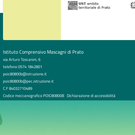
Istituto Comprensivo Mascagni di Prato
via Arturo Toscanini, 6
telefono 0574 1842801
poic80800b@istruzione.it
poic80800b@pec.istruzione.it
C.F 84032710489
Codice meccanografico POIC80800B
Dichiarazione di accessibilità