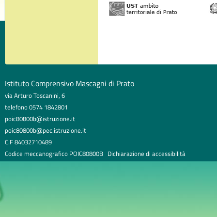
Istituto Comprensivo Mascagni di Prato
via Arturo Toscanini, 6
telefono 0574 1842801
poic80800b@istruzione.it
poic80800b@pec.istruzione.it
C.F 84032710489
Codice meccanografico POIC80800B
Dichiarazione di accessibilità