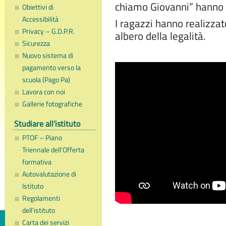
chiamo Giovanni” hanno 
Obiettivi di
Accessibilità
I ragazzi hanno realizzat
Privacy – G.D.P.R.
albero della legalità.
Sicurezza
Nuovo sistema di
pagamento verso la
scuola (Pago Pa)
Lavora con noi
Gallerie fotografiche
Studiare all’istituto
PTOF – Piano
Triennale dell’Offerta
formativa
Autovalutazione di
Istituto
Regolamenti
dell’istituto
Carta dei servizi