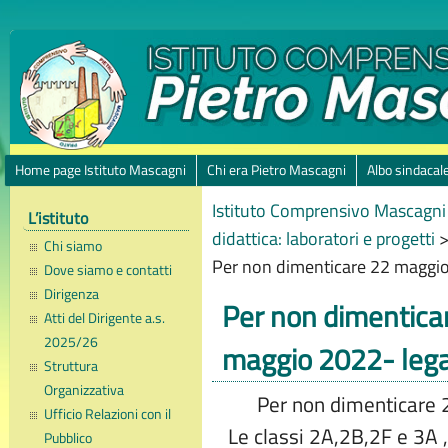
Home page Istituto Mascagni
Chi era Pietro Mascagni
Albo sindacal
Istituto Comprensivo Mascagni 
L’istituto
didattica: laboratori e progetti
Chi siamo
Per non dimenticare 22 maggio
Dove siamo e contatti
Dirigenza
Per non dimentica
Atti del Dirigente a.s.
2025/26
maggio 2022- lega
Struttura
Organizzativa
Per non dimenticare
Ufficio Relazioni con il
Le classi 2A,2B,2F e 3A ,
Pubblico