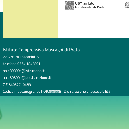
Istituto Comprensivo Mascagni di Prato
via Arturo Toscanini, 6
telefono 0574 1842801
poic80800b@istruzione.it
poic80800b@pec.istruzione.it
C.F 84032710489
Codice meccanografico POIC80800B
Dichiarazione di accessibilità