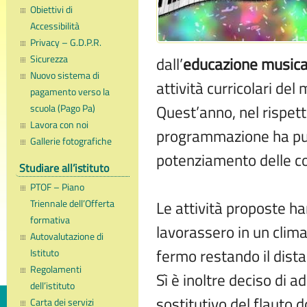
Obiettivi di
Accessibilità
Privacy – G.D.P.R.
Sicurezza
dall’
educazione musica
Nuovo sistema di
attività curricolari del 
pagamento verso la
Quest’anno, nel rispett
scuola (Pago Pa)
Lavora con noi
programmazione ha punt
Gallerie fotografiche
potenziamento delle c
Studiare all’istituto
PTOF – Piano
Le attività proposte ha
Triennale dell’Offerta
formativa
lavorassero in un clima
Autovalutazione di
fermo restando il dist
Istituto
Regolamenti
Sì è inoltre deciso di 
dell’istituto
sostitutivo del flauto d
Carta dei servizi