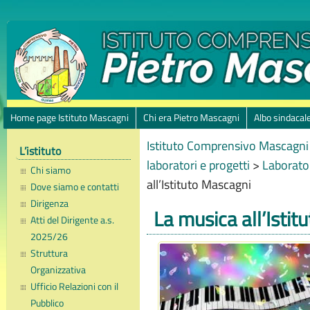
Home page Istituto Mascagni
Chi era Pietro Mascagni
Albo sindacal
Istituto Comprensivo Mascagni 
L’istituto
laboratori e progetti
>
Laborator
Chi siamo
all’Istituto Mascagni
Dove siamo e contatti
Dirigenza
La musica all’Isti
Atti del Dirigente a.s.
2025/26
Struttura
Organizzativa
Ufficio Relazioni con il
Pubblico