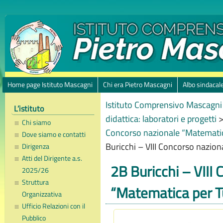
Home page Istituto Mascagni
Chi era Pietro Mascagni
Albo sindacal
Istituto Comprensivo Mascagni 
L’istituto
didattica: laboratori e progetti
Chi siamo
Concorso nazionale “Matematica
Dove siamo e contatti
Buricchi – VIII Concorso nazion
Dirigenza
Atti del Dirigente a.s.
2B Buricchi – VIII
2025/26
Struttura
“Matematica per Tu
Organizzativa
Ufficio Relazioni con il
Pubblico