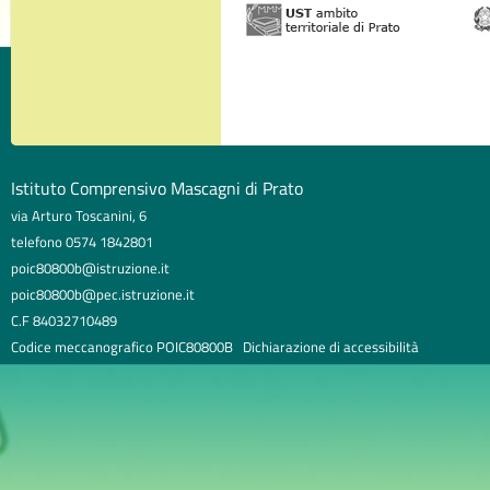
Istituto Comprensivo Mascagni di Prato
via Arturo Toscanini, 6
telefono 0574 1842801
poic80800b@istruzione.it
poic80800b@pec.istruzione.it
C.F 84032710489
Codice meccanografico POIC80800B
Dichiarazione di accessibilità