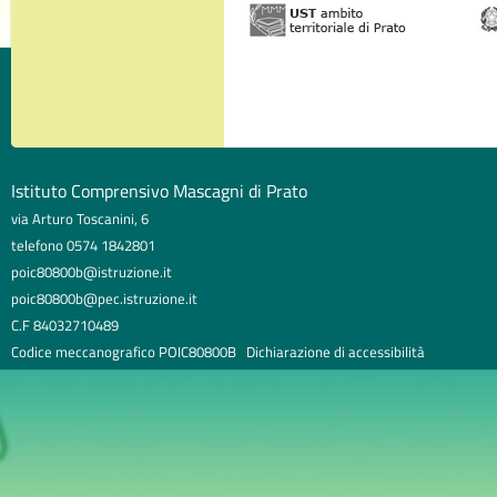
Istituto Comprensivo Mascagni di Prato
via Arturo Toscanini, 6
telefono 0574 1842801
poic80800b@istruzione.it
poic80800b@pec.istruzione.it
C.F 84032710489
Codice meccanografico POIC80800B
Dichiarazione di accessibilità