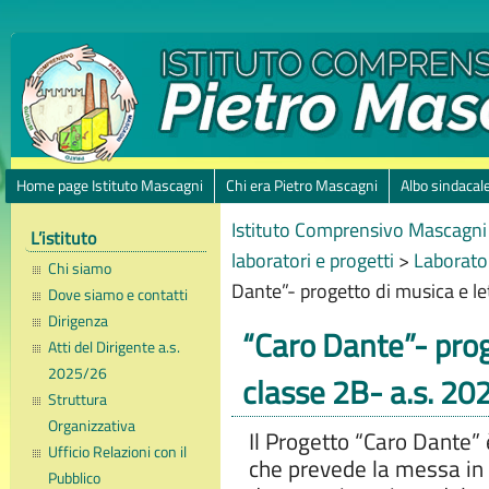
Home page Istituto Mascagni
Chi era Pietro Mascagni
Albo sindacal
Istituto Comprensivo Mascagni 
L’istituto
laboratori e progetti
>
Laborator
Chi siamo
Dante”- progetto di musica e le
Dove siamo e contatti
Dirigenza
“Caro Dante”- prog
Atti del Dirigente a.s.
2025/26
classe 2B- a.s. 2
Struttura
Organizzativa
Il Progetto “Caro Dante”
Ufficio Relazioni con il
che prevede la messa in 
Pubblico