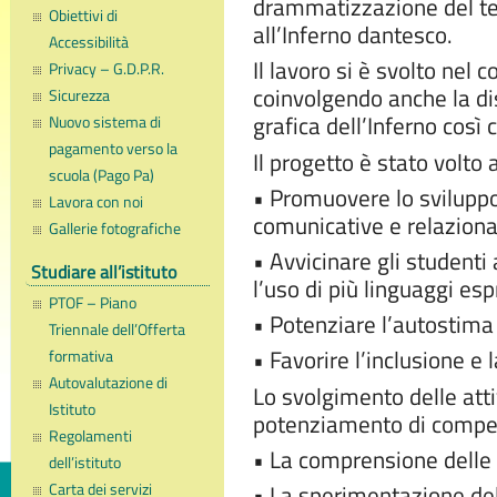
drammatizzazione del tes
Obiettivi di
all’Inferno dantesco.
Accessibilità
Il lavoro si è svolto nel 
Privacy – G.D.P.R.
coinvolgendo anche la dis
Sicurezza
grafica dell’Inferno cos
Nuovo sistema di
pagamento verso la
Il progetto è stato volto a
scuola (Pago Pa)
• Promuovere lo svilupp
Lavora con noi
comunicative e relaziona
Gallerie fotografiche
• Avvicinare gli studenti 
Studiare all’istituto
l’uso di più linguaggi esp
PTOF – Piano
• Potenziare l’autostima 
Triennale dell’Offerta
• Favorire l’inclusione e 
formativa
Autovalutazione di
Lo svolgimento delle attiv
Istituto
potenziamento di compet
Regolamenti
• La comprensione delle p
dell’istituto
Carta dei servizi
• La sperimentazione del