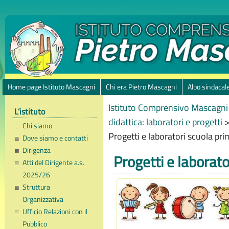
Home page Istituto Mascagni
Chi era Pietro Mascagni
Albo sindacal
Istituto Comprensivo Mascagni 
L’istituto
didattica: laboratori e progetti
Chi siamo
Progetti e laboratori scuola pri
Dove siamo e contatti
Dirigenza
Progetti e laborato
Atti del Dirigente a.s.
2025/26
Struttura
Organizzativa
Ufficio Relazioni con il
Pubblico