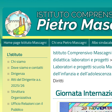
Home page Istituto Mascagni
Chi era Pietro Mascagni
Albo sindacal
Istituto Comprensivo Mascagni 
L’istituto
didattica: laboratori e progetti
Chi siamo
Laboratori e progetti scuola M
Dove siamo e contatti
dell’infanzia e dell’adolescenz
Dirigenza
Atti del Dirigente a.s.
Diritti
2025/26
Giornata Internazio
Struttura
Organizzativa
Ufficio Relazioni con il
Pubblico