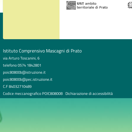
Istituto Comprensivo Mascagni di Prato
via Arturo Toscanini, 6
telefono 0574 1842801
poic80800b@istruzione.it
poic80800b@pec.istruzione.it
C.F 84032710489
Codice meccanografico POIC80800B
Dichiarazione di accessibilità