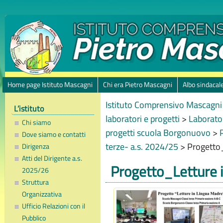
Home page Istituto Mascagni
Chi era Pietro Mascagni
Albo sindacal
Istituto Comprensivo Mascagni 
L’istituto
laboratori e progetti
>
Laborator
Chi siamo
progetti scuola Borgonuovo
>
Dove siamo e contatti
terze- a.s. 2024/25
>
Progetto
Dirigenza
Atti del Dirigente a.s.
Progetto_Letture 
2025/26
Struttura
Organizzativa
Ufficio Relazioni con il
Pubblico