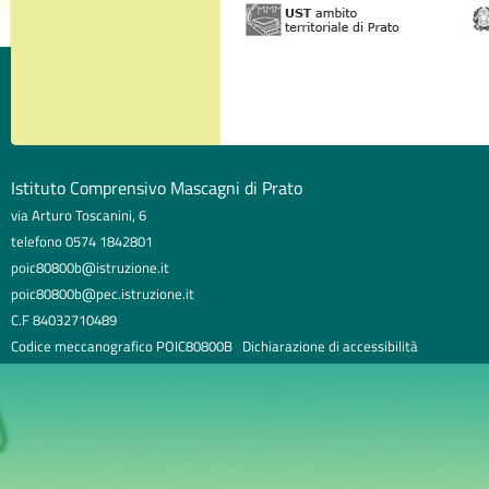
Istituto Comprensivo Mascagni di Prato
via Arturo Toscanini, 6
telefono 0574 1842801
poic80800b@istruzione.it
poic80800b@pec.istruzione.it
C.F 84032710489
Codice meccanografico POIC80800B
Dichiarazione di accessibilità