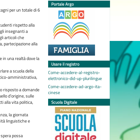
Portale Argo
cagni per un totale di 6
udenti rispetto alla
 gli insegnanti a
li articoli che
a, partecipazione alla
e in una realtà dove la
Usare il registro
rlare a scuola della
Come-accedere-al-registro-
litico-amministrativa,
elettronico-did-up-plurilingue
Come-accedere-ad-argo-ita-
nno risposto a domande
cinese
ello d’origine, sulle
 alla vita politica,
Scuola Digitale
nza, la giornata
tà linguistiche e
i spera possa