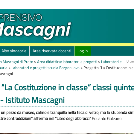
Albo sindacale
Area riservata docenti
Log in
Ultim
o Mascagni di Prato
>
Area didattica: laboratori e progetti
>
Laboratori e
maria
>
Laboratori e progetti scuola Borgonuovo
>
Progetto “La Costituzione in cl
Mascagni
“La Costituzione in classe” classi quinte
 Istituto Mascagni
è un pezzo da museo, calmo e tranquillo nella teca di vetro, ma la stupenda sin
tre contraddizioni” afferma nel “Libro degli abbracci
” Eduardo Galeano.