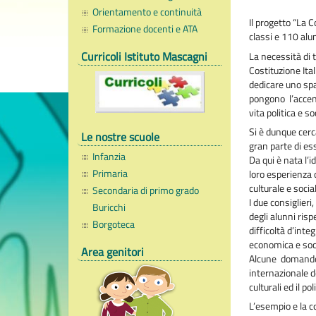
Orientamento e continuità
Il progetto “La C
Formazione docenti e ATA
classi e 110 alun
Curricoli Istituto Mascagni
La necessità di 
Costituzione Ital
dedicare uno spaz
pongono l’accento
vita politica e so
Si è dunque cerc
Le nostre scuole
gran parte di es
Infanzia
Da qui è nata l’i
Primaria
loro esperienza d
culturale e social
Secondaria di primo grado
I due consiglier
Buricchi
degli alunni risp
Borgoteca
difficoltà d’inte
economica e socia
Area genitori
Alcune domande 
internazionale d
culturali ed il po
L’esempio e la c