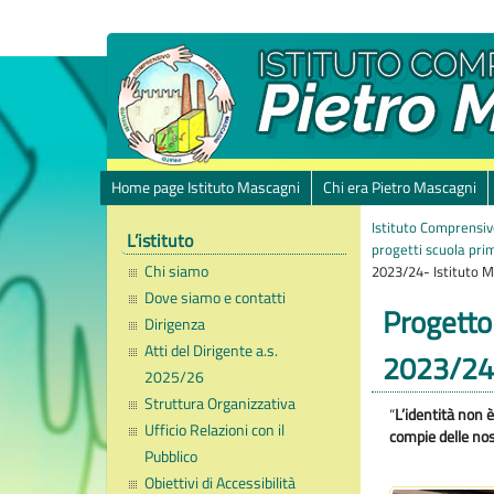
Home page Istituto Mascagni
Chi era Pietro Mascagni
Istituto Comprensiv
L’istituto
progetti scuola pri
Chi siamo
2023/24- Istituto 
Dove siamo e contatti
Progetto 
Dirigenza
Atti del Dirigente a.s.
2023/24-
2025/26
Struttura Organizzativa
“
L’identità non 
Ufficio Relazioni con il
compie delle nos
Pubblico
Obiettivi di Accessibilità