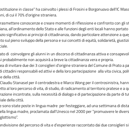
ostituzione in classe” ha coinvolto i plessi di Frosini e Borgonuovo dell’IC Mas
ni, di cui il 70% d’origine straniera.
trasmettere conoscenze e creare momenti di riflessione e confronto con gli st
iana, all’ordinamento dello Stato e alle funzioni degli enti locali hanno portato
io significativo ai principi di cittadinanza, dando particolare attenzione a queg
 sul pieno sviluppo della persona e sui concetti di equità, solidarietà, giustizi
ciale.
ato di coinvolgere gli alunni in un discorso di cittadinanza attiva e consapevol
si probabilmente non acquisirà a breve la cittadinanza vera e propria.
dea di invitare due dei 3 consiglieri d’origine straniera del Comune di Prato a pa
i cittadini responsabili ed attivi e della loro partecipazione alla vita civica, po
e della città.
i, Claudiu Stanasel per il centrodestra e Marco Wong per il centrosinistra, ha
etto al loro percorso di vita, di studio, di radicamento al territorio pratese e a qu
grazione incontrate, sulla necessità di dialogo e di partecipazione da parte di tutti
le della città.
sono state poste in lingua madre per festeggiare, ad una settimana di dista
ella lingua madre, proclamata dall’Unesco nel 2000 per “promuovere le diversi
liglottismo”.
ondivisione del percorso di vita e d’esperienze raccontato dai due consiglieri s