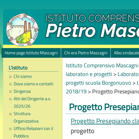
Home page Istituto Mascagni
Chi era Pietro Mascagni
Albo sindacal
Istituto Comprensivo Mascagni 
L’istituto
laboratori e progetti
>
Laborator
Chi siamo
progetti scuola Borgonuovo
>
Dove siamo e contatti
2018/19
>
Progetto Presepiand
Dirigenza
Atti del Dirigente a.s.
Progetto Presepian
2025/26
Struttura
Progetto Presepiando cla
Organizzativa
Ufficio Relazioni con il
progetto
Pubblico