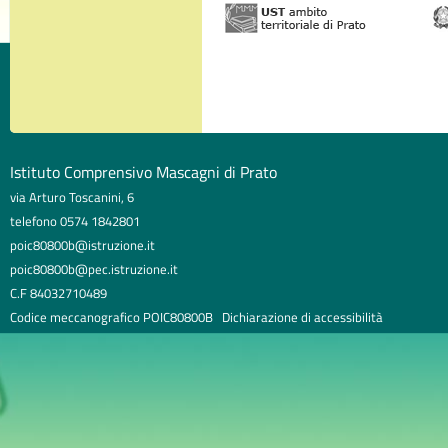
Istituto Comprensivo Mascagni di Prato
via Arturo Toscanini, 6
telefono 0574 1842801
poic80800b@istruzione.it
poic80800b@pec.istruzione.it
C.F 84032710489
Codice meccanografico POIC80800B
Dichiarazione di accessibilità