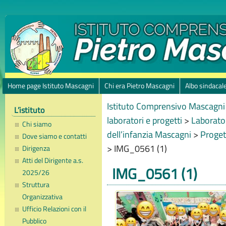
Home page Istituto Mascagni
Chi era Pietro Mascagni
Albo sindacal
Istituto Comprensivo Mascagni 
L’istituto
laboratori e progetti
>
Laborator
Chi siamo
dell’infanzia Mascagni
>
Proget
Dove siamo e contatti
>
IMG_0561 (1)
Dirigenza
Atti del Dirigente a.s.
IMG_0561 (1)
2025/26
Struttura
Organizzativa
Ufficio Relazioni con il
Pubblico