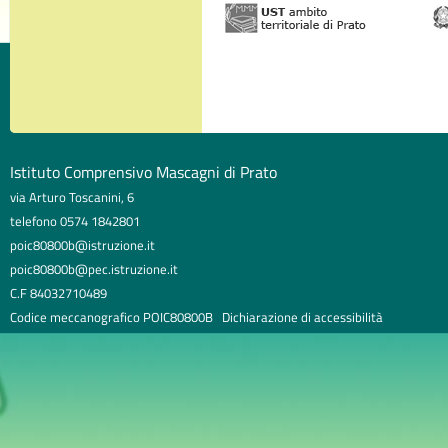
Istituto Comprensivo Mascagni di Prato
via Arturo Toscanini, 6
telefono 0574 1842801
poic80800b@istruzione.it
poic80800b@pec.istruzione.it
C.F 84032710489
Codice meccanografico POIC80800B
Dichiarazione di accessibilità