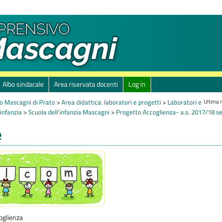
Albo sindacale
Area riservata docenti
Log in
Ultima 
o Mascagni di Prato
>
Area didattica: laboratori e progetti
>
Laboratori e
’infanzia
>
Scuola dell’infanzia Mascagni
>
Progetto Accoglienza- a.s. 2017/18 se
e
coglienza