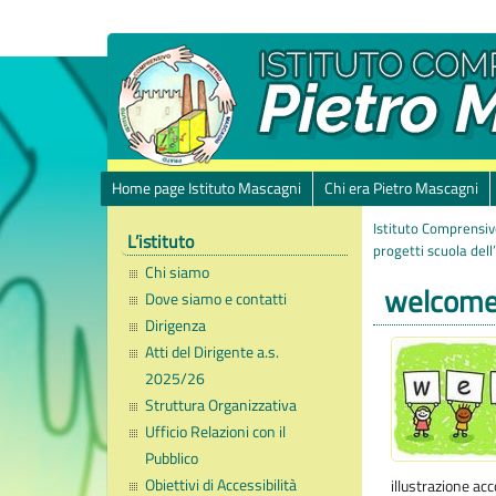
Home page Istituto Mascagni
Chi era Pietro Mascagni
Istituto Comprensiv
L’istituto
progetti scuola dell
Chi siamo
welcom
Dove siamo e contatti
Dirigenza
Atti del Dirigente a.s.
2025/26
Struttura Organizzativa
Ufficio Relazioni con il
Pubblico
Obiettivi di Accessibilità
illustrazione ac