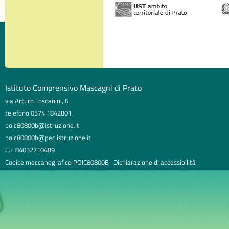
Istituto Comprensivo Mascagni di Prato
via Arturo Toscanini, 6
telefono 0574 1842801
poic80800b@istruzione.it
poic80800b@pec.istruzione.it
C.F 84032710489
Codice meccanografico POIC80800B
Dichiarazione di accessibilità