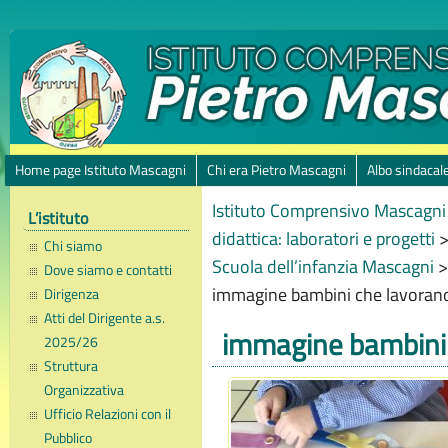
Home page Istituto Mascagni
Chi era Pietro Mascagni
Albo sindacal
Istituto Comprensivo Mascagni 
L’istituto
didattica: laboratori e progetti
Chi siamo
Scuola dell’infanzia Mascagni
Dove siamo e contatti
immagine bambini che lavoran
Dirigenza
Atti del Dirigente a.s.
immagine bambini
2025/26
Struttura
Organizzativa
Ufficio Relazioni con il
Pubblico