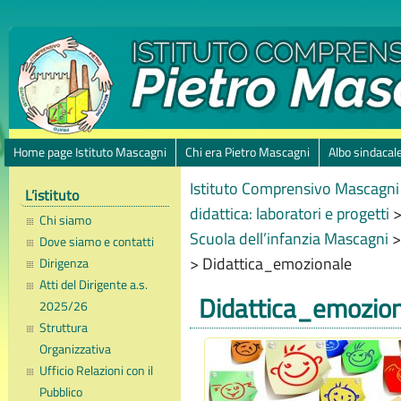
Home page Istituto Mascagni
Chi era Pietro Mascagni
Albo sindacal
Istituto Comprensivo Mascagni 
L’istituto
didattica: laboratori e progetti
Chi siamo
Scuola dell’infanzia Mascagni
Dove siamo e contatti
>
Didattica_emozionale
Dirigenza
Atti del Dirigente a.s.
Didattica_emozio
2025/26
Struttura
Organizzativa
Ufficio Relazioni con il
Pubblico