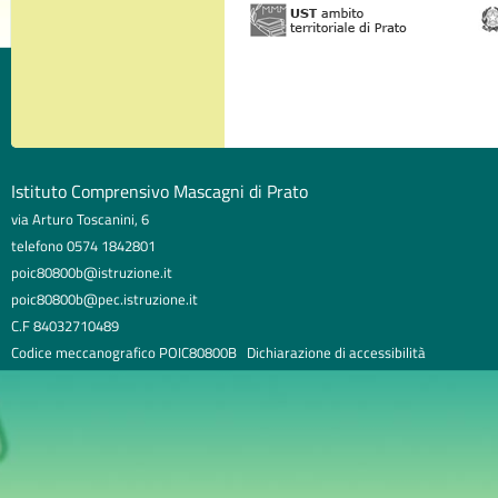
Istituto Comprensivo Mascagni di Prato
via Arturo Toscanini, 6
telefono 0574 1842801
poic80800b@istruzione.it
poic80800b@pec.istruzione.it
C.F 84032710489
Codice meccanografico POIC80800B
Dichiarazione di accessibilità