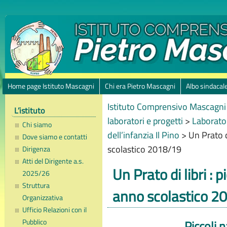
Home page Istituto Mascagni
Chi era Pietro Mascagni
Albo sindacal
Istituto Comprensivo Mascagni 
L’istituto
laboratori e progetti
>
Laborator
Chi siamo
dell’infanzia Il Pino
>
Un Prato d
Dove siamo e contatti
scolastico 2018/19
Dirigenza
Atti del Dirigente a.s.
Un Prato di libri : 
2025/26
Struttura
anno scolastico 2
Organizzativa
Ufficio Relazioni con il
Pubblico
Piccoli n