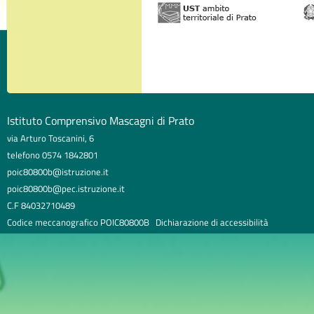
Istituto Comprensivo Mascagni di Prato
via Arturo Toscanini, 6
telefono 0574 1842801
poic80800b@istruzione.it
poic80800b@pec.istruzione.it
C.F 84032710489
Codice meccanografico POIC80800B
Dichiarazione di accessibilità