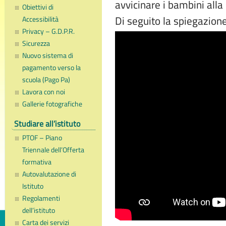
avvicinare i bambini alla
Obiettivi di
Di seguito la spiegazione
Accessibilità
Privacy – G.D.P.R.
Sicurezza
Nuovo sistema di
pagamento verso la
scuola (Pago Pa)
Lavora con noi
Gallerie fotografiche
Studiare all’istituto
PTOF – Piano
Triennale dell’Offerta
formativa
Autovalutazione di
Istituto
Regolamenti
dell’istituto
Carta dei servizi