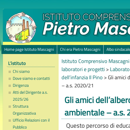
Home page Istituto Mascagni
Chi era Pietro Mascagni
Albo sindacal
Istituto Comprensivo Mascagni 
L’istituto
laboratori e progetti
>
Laborator
Chi siamo
dell’infanzia Il Pino
>
Gli amici 
Dove siamo e contatti
– a.s. 2020/21
Dirigenza
Atti del Dirigente a.s.
Gli amici dell’albe
2025/26
Struttura
ambientale – a.s.
Organizzativa
Ufficio Relazioni con il
Questo percorso di educ
Pubblico