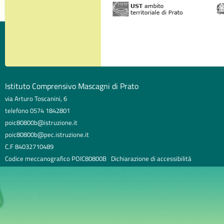
Istituto Comprensivo Mascagni di Prato
via Arturo Toscanini, 6
telefono 0574 1842801
poic80800b@istruzione.it
poic80800b@pec.istruzione.it
C.F 84032710489
Codice meccanografico POIC80800B
Dichiarazione di accessibilità