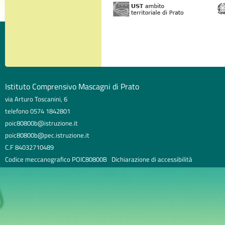
Istituto Comprensivo Mascagni di Prato
via Arturo Toscanini, 6
telefono 0574 1842801
poic80800b@istruzione.it
poic80800b@pec.istruzione.it
C.F 84032710489
Codice meccanografico POIC80800B
Dichiarazione di accessibilità