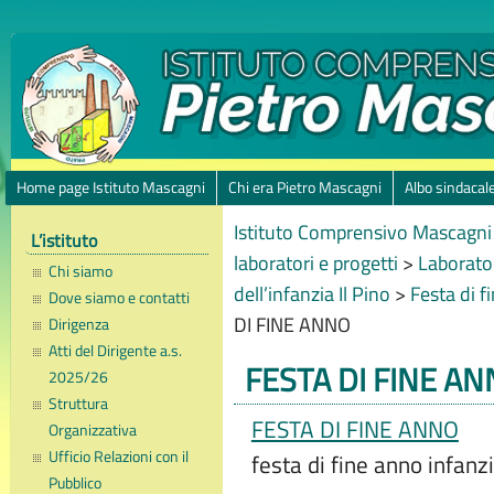
Home page Istituto Mascagni
Chi era Pietro Mascagni
Albo sindacal
Istituto Comprensivo Mascagni 
L’istituto
laboratori e progetti
>
Laborator
Chi siamo
dell’infanzia Il Pino
>
Festa di 
Dove siamo e contatti
DI FINE ANNO
Dirigenza
Atti del Dirigente a.s.
FESTA DI FINE A
2025/26
Struttura
FESTA DI FINE ANNO
Organizzativa
Ufficio Relazioni con il
festa di fine anno infanz
Pubblico