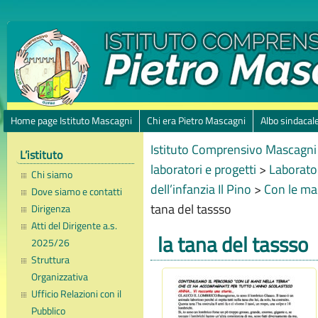
Home page Istituto Mascagni
Chi era Pietro Mascagni
Albo sindacal
Istituto Comprensivo Mascagni 
L’istituto
laboratori e progetti
>
Laborator
Chi siamo
dell’infanzia Il Pino
>
Con le ma
Dove siamo e contatti
tana del tassso
Dirigenza
Atti del Dirigente a.s.
la tana del tassso
2025/26
Struttura
Organizzativa
Ufficio Relazioni con il
Pubblico