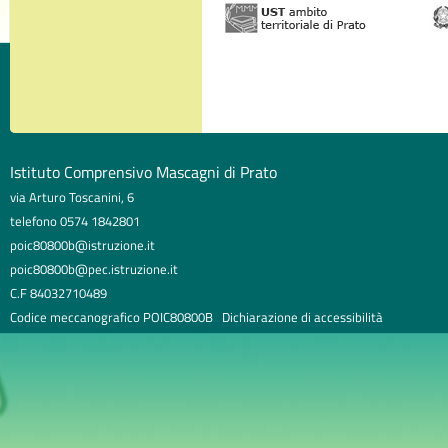
Istituto Comprensivo Mascagni di Prato
via Arturo Toscanini, 6
telefono 0574 1842801
poic80800b@istruzione.it
poic80800b@pec.istruzione.it
C.F 84032710489
Codice meccanografico POIC80800B
Dichiarazione di accessibilità