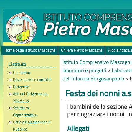
Home page Istituto Mascagni
Chi era Pietro Mascagni
Albo sindacal
Istituto Comprensivo Mascagni 
L’istituto
laboratori e progetti
>
Laborator
Chi siamo
dell’infanzia Borgosanpaolo
>
F
Dove siamo e contatti
Dirigenza
Festa dei nonni a.
Atti del Dirigente a.s.
2025/26
I bambini della sezione A
Struttura
per ringraziare i nonni i
Organizzativa
Ufficio Relazioni con il
Allegati
Pubblico