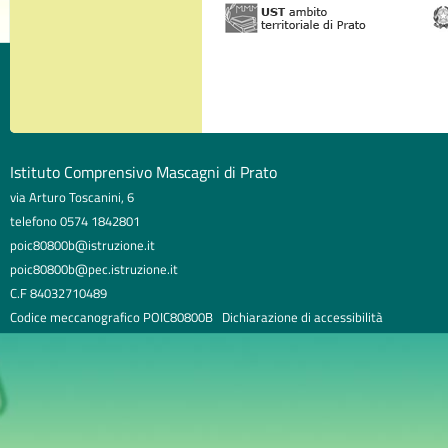
Istituto Comprensivo Mascagni di Prato
via Arturo Toscanini, 6
telefono 0574 1842801
poic80800b@istruzione.it
poic80800b@pec.istruzione.it
C.F 84032710489
Codice meccanografico POIC80800B
Dichiarazione di accessibilità