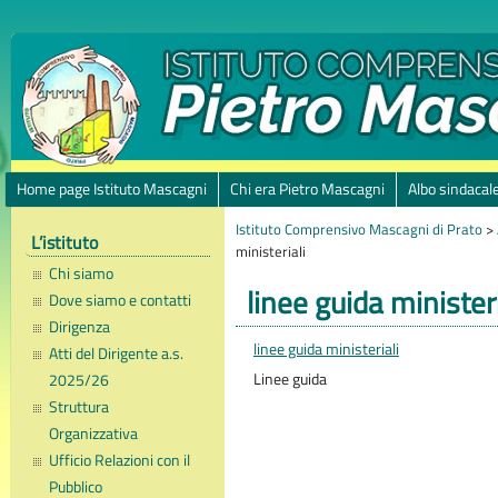
Home page Istituto Mascagni
Chi era Pietro Mascagni
Albo sindacal
Istituto Comprensivo Mascagni di Prato
>
L’istituto
ministeriali
Chi siamo
linee guida ministeri
Dove siamo e contatti
Dirigenza
linee guida ministeriali
Atti del Dirigente a.s.
Linee guida
2025/26
Struttura
Organizzativa
Ufficio Relazioni con il
Pubblico