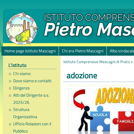
Home page Istituto Mascagni
Chi era Pietro Mascagni
Albo sindacal
Istituto Comprensivo Mascagni di Prato
>
L’istituto
adozione
Chi siamo
Dove siamo e contatti
Dirigenza
Atti del Dirigente a.s.
2025/26
Struttura
Organizzativa
Ufficio Relazioni con il
Pubblico