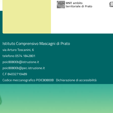
Istituto Comprensivo Mascagni di Prato
via Arturo Toscanini, 6
telefono 0574 1842801
poic80800b@istruzione.it
poic80800b@pec.istruzione.it
C.F 84032710489
Codice meccanografico POIC80800B
Dichiarazione di accessibilità