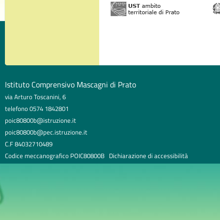
Istituto Comprensivo Mascagni di Prato
via Arturo Toscanini, 6
telefono 0574 1842801
poic80800b@istruzione.it
poic80800b@pec.istruzione.it
C.F 84032710489
Codice meccanografico POIC80800B
Dichiarazione di accessibilità