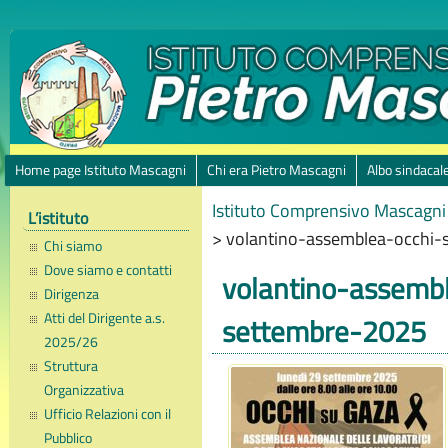
Home page Istituto Mascagni
Chi era Pietro Mascagni
Albo sindacal
Istituto Comprensivo Mascagni 
L’istituto
>
volantino-assemblea-occhi
Chi siamo
Dove siamo e contatti
volantino-assemb
Dirigenza
Atti del Dirigente a.s.
settembre-2025
2025/26
Struttura
Organizzativa
Ufficio Relazioni con il
Pubblico