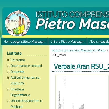
Home page Istituto Mascagni
Chi era Pietro Mascagni
Albo sindacal
Istituto Comprensivo Mascagni di Prato
>
L’istituto
RSU_2025
Chi siamo
Verbale Aran RSU_
Dove siamo e contatti
Dirigenza
Atti del Dirigente a.s.
2025/26
Struttura
Organizzativa
Ufficio Relazioni con il
Pubblico