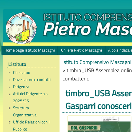
Home page Istituto Mascagni
Chi era Pietro Mascagni
Albo sindacal
Istituto Comprensivo Mascagni 
L’istituto
>
timbro_USB Assemblea online
Chi siamo
combatterlo
Dove siamo e contatti
Dirigenza
timbro_USB Assem
Atti del Dirigente a.s.
2025/26
Gasparri conoscer
Struttura
Organizzativa
Ufficio Relazioni con il
Pubblico