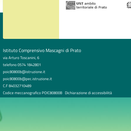
Istituto Comprensivo Mascagni di Prato
via Arturo Toscanini, 6
telefono 0574 1842801
poic80800b@istruzione.it
poic80800b@pec.istruzione.it
C.F 84032710489
Codice meccanografico POIC80800B
Dichiarazione di accessibilità