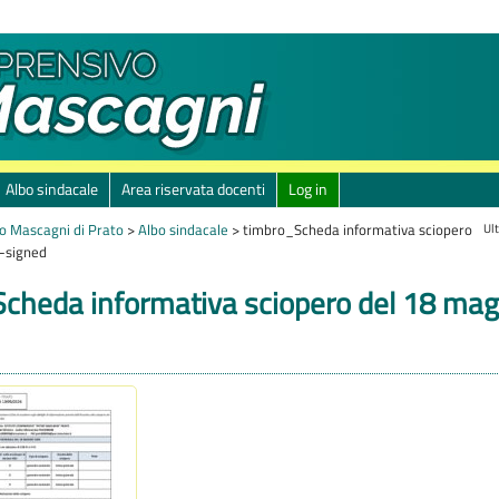
Albo sindacale
Area riservata docenti
Log in
Ul
o Mascagni di Prato
>
Albo sindacale
>
timbro_Scheda informativa sciopero
-signed
cheda informativa sciopero del 18 ma