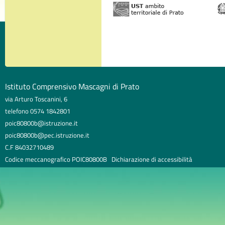
Istituto Comprensivo Mascagni di Prato
via Arturo Toscanini, 6
telefono 0574 1842801
poic80800b@istruzione.it
poic80800b@pec.istruzione.it
C.F 84032710489
Codice meccanografico POIC80800B
Dichiarazione di accessibilità