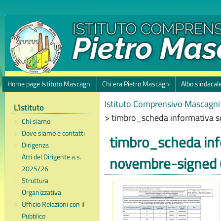
Home page Istituto Mascagni
Chi era Pietro Mascagni
Albo sindacal
Istituto Comprensivo Mascagni 
L’istituto
>
timbro_scheda informativa s
Chi siamo
Dove siamo e contatti
timbro_scheda inf
Dirigenza
Atti del Dirigente a.s.
novembre-signed 
2025/26
Struttura
Organizzativa
Ufficio Relazioni con il
Pubblico