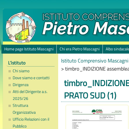
Home page Istituto Mascagni
Chi era Pietro Mascagni
Albo sindacal
Istituto Comprensivo Mascagni 
L’istituto
>
timbro_INDIZIONE assemblea
Chi siamo
Dove siamo e contatti
timbro_INDIZIONE
Dirigenza
Atti del Dirigente a.s.
PRATO SUD (1)
2025/26
Struttura
Organizzativa
Ufficio Relazioni con il
Pubblico