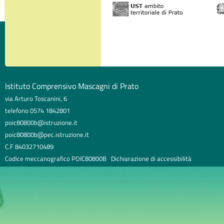
Istituto Comprensivo Mascagni di Prato
via Arturo Toscanini, 6
telefono 0574 1842801
poic80800b@istruzione.it
poic80800b@pec.istruzione.it
C.F 84032710489
Codice meccanografico POIC80800B
Dichiarazione di accessibilità