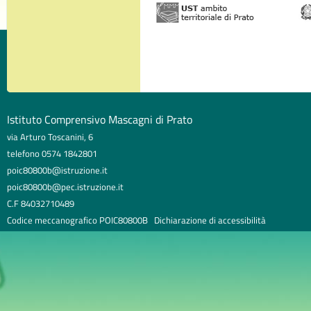
Istituto Comprensivo Mascagni di Prato
via Arturo Toscanini, 6
telefono 0574 1842801
poic80800b@istruzione.it
poic80800b@pec.istruzione.it
C.F 84032710489
Codice meccanografico POIC80800B
Dichiarazione di accessibilità