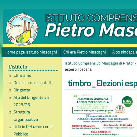
Home page Istituto Mascagni
Chi era Pietro Mascagni
Albo sindacal
Istituto Comprensivo Mascagni di Prato
>
L’istituto
espero Toscana
Chi siamo
timbro_Elezioni es
Dove siamo e contatti
Dirigenza
Atti del Dirigente a.s.
2025/26
Struttura
Organizzativa
Ufficio Relazioni con il
Pubblico