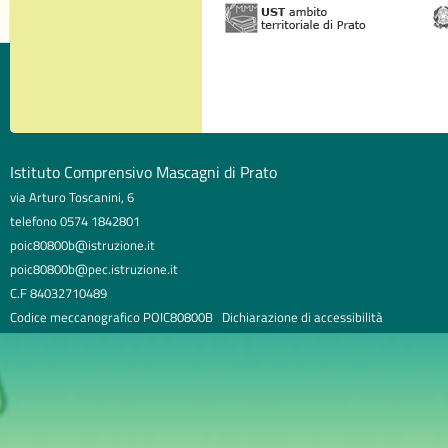
Istituto Comprensivo Mascagni di Prato
via Arturo Toscanini, 6
telefono 0574 1842801
poic80800b@istruzione.it
poic80800b@pec.istruzione.it
C.F 84032710489
Codice meccanografico POIC80800B
Dichiarazione di accessibilità