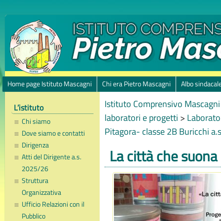
Home page Istituto Mascagni
Chi era Pietro Mascagni
Albo sindacal
Istituto Comprensivo Mascagni 
L’istituto
laboratori e progetti
>
Laborator
Chi siamo
Pitagora- classe 2B Buricchi a.
Dove siamo e contatti
Dirigenza
La città che suona
Atti del Dirigente a.s.
2025/26
Struttura
Organizzativa
Ufficio Relazioni con il
Pubblico